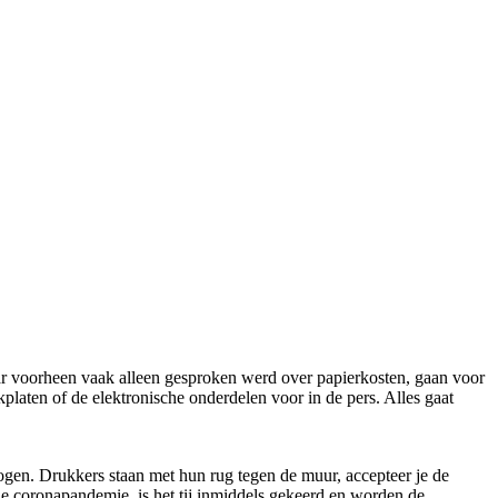
Waar voorheen vaak alleen gesproken werd over papierkosten, gaan voor
platen of de elektronische onderdelen voor in de pers. Alles gaat
gen. Drukkers staan met hun rug tegen de muur, accepteer je de
de coronapandemie, is het tij inmiddels gekeerd en worden de