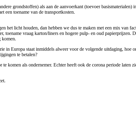
 andere grondstoffen) als aan de aanvoerkant (toevoer basismaterialen) 
met een toename van de transportkosten.
gen het licht houden, dan hebben we dus te maken met een mix van fact
pier, toename vraag karton/liners en hogere pulp- en oud papierprijzen. 
ng komen.
rie in Europa staat inmiddels alweer voor de volgende uitdaging, hoe o
ijgingen te betalen?
 te komen als ondernemer. Echter heeft ook de corona periode laten z
et.