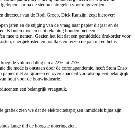
gelopen jaar na de steunmaatregelen voor uitgeverijen.
 directeur van de Rodi Groep, Dick Ranzijn, zegt hierover:
en jaren en de stijging van de vraag naar papier dit jaar en de
omen. Klanten moeten echt rekening houden met een
fen mee te nemen. Gezien het feit dat een gemiddelde drukorder voor
tkosten, energiekosten en houtkosten reizen de pan uit en het is
bedroeg de volumedaling circa 22% tot 25%.
uatie die mede is ontstaan door de coronapandemie, heeft Stora Enso
 papier niet zal groeien en overcapaciteit vooralsnog een belangrijk
 van hout voor de bouwindustrie.
oducenten een belangrijk vraagstuk.
e grafiek zien we dat de elektriciteitsprijzen inmiddels bijna zijn
inds lange tijd de hoogste notering zien.