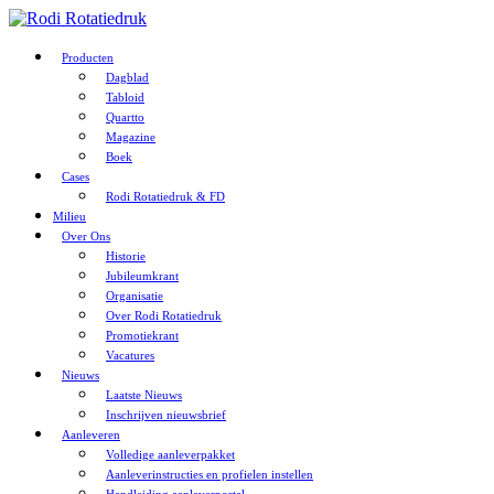
Producten
Dagblad
Tabloid
Quartto
Magazine
Boek
Cases
Rodi Rotatiedruk & FD
Milieu
Over Ons
Historie
Jubileumkrant
Organisatie
Over Rodi Rotatiedruk
Promotiekrant
Vacatures
Nieuws
Laatste Nieuws
Inschrijven nieuwsbrief
Aanleveren
Volledige aanleverpakket
Aanleverinstructies en profielen instellen