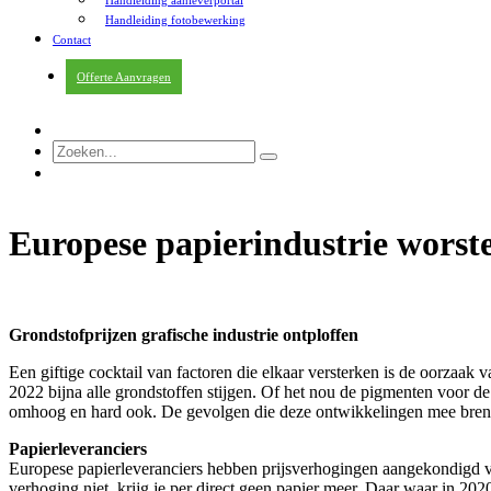
Handleiding aanleverportal
Handleiding fotobewerking
Contact
Offerte Aanvragen
Europese papierindustrie worstel
Grondstofprijzen grafische industrie ontploffen
Een giftige cocktail van factoren die elkaar versterken is de oorzaak
2022 bijna alle grondstoffen stijgen. Of het nou de pigmenten voor de
omhoog en hard ook. De gevolgen die deze ontwikkelingen mee breng
Papierleveranciers
Europese papierleveranciers hebben prijsverhogingen aangekondigd vo
verhoging niet, krijg je per direct geen papier meer. Daar waar in 2