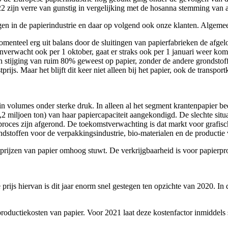
 zijn verre van gunstig in vergelijking met de hosanna stemming van af
n in de papierindustrie en daar op volgend ook onze klanten. Algemeen
enteel erg uit balans door de sluitingen van papierfabrieken de afgelop
 onverwacht ook per 1 oktober, gaat er straks ook per 1 januari weer k
en stijging van ruim 80% geweest op papier, zonder de andere grondstof
ijs. Maar het blijft dit keer niet alleen bij het papier, ook de transpor
 in volumes onder sterke druk. In alleen al het segment krantenpapier 
,2 miljoen ton) van haar papiercapaciteit aangekondigd. De slechte sit
 proces zijn afgerond. De toekomstverwachting is dat markt voor grafisch
ondstoffen voor de verpakkingsindustrie, bio-materialen en de productie
e prijzen van papier omhoog stuwt. De verkrijgbaarheid is voor papierpr
prijs hiervan is dit jaar enorm snel gestegen ten opzichte van 2020. In d
roductiekosten van papier. Voor 2021 laat deze kostenfactor inmiddels s