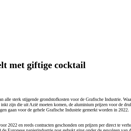
t met giftige cocktail
 van alle sterk stijgende grondstofkosten voor de Grafische Industrie. 
 inkt zijn die uit Azië moeten komen, de aluminium prijzen voor de druk
en gaan voor de gehele Grafische Industrie gemerkt worden in 2022.
or 2022 en reeds contracten geschonden om prijzen per direct te verho
020 de Europese papierindustrie nog gebukt ging onder de gevolgen van 